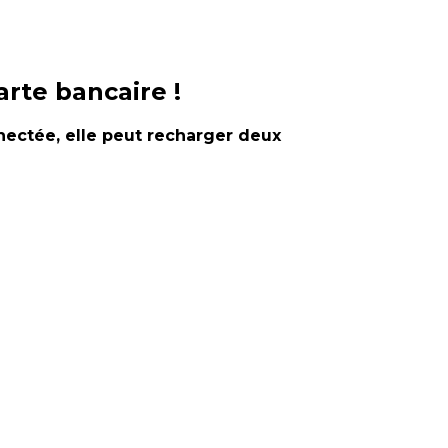
arte bancaire !
nectée, elle peut recharger deux
 courant continu DC les véhicules
es. Equipée d’un écran tactile
t deux charges en simultanée. La borne
disjonction automatique en cas de