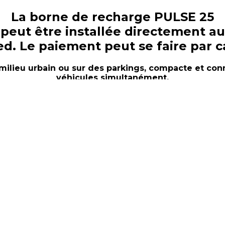
La borne de recharge PULSE 25
peut être installée directement au
d. Le paiement peut se faire par c
ilieu urbain ou sur des parkings, compacte et con
véhicules simultanément.
dule de puissance de 25 kW qui permet de recharger en
s normes de communication et aux exigences métrologiqu
er la recharge auprès des usagers.
t son type de prise, la borne de charge PULSE 25 perme
 la voie publique : sécurisation des prises, accès PMR, 
ésistance au vandalisme,….
ules (1 x DC et 1 x AC)