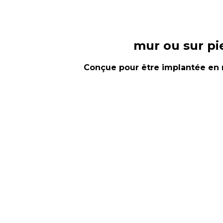
mur ou sur pie
Conçue pour être implantée en m
La borne Pulse 25 est équipée d’un mo
électriques. Elle répond aux dernière
couleur, elle a été conçue pour facilit
Quel que soit le modèle du véhicule e
répond aux normes de sécurité qu’exige
renversement accidentel de la borne, r
AVANTAGES
Recharge simultanée de deux véhic