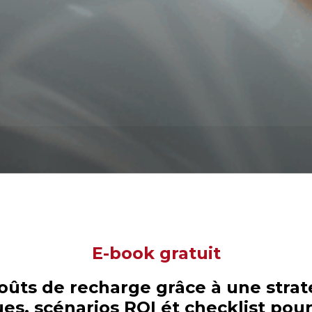
E-book gratuit
ûts de recharge grâce à une straté
ques, scénarios ROI ét checklist pou