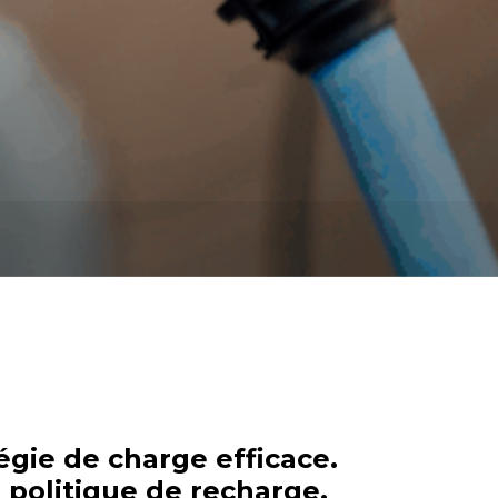
gie de charge efficace.
r politique de recharge.