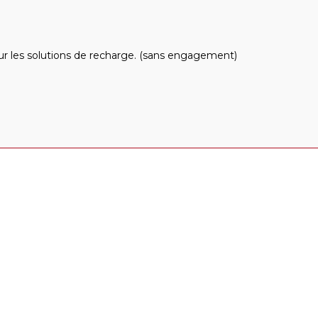
 sur les solutions de recharge. (sans engagement)
rendrez dans cet e-book
Politique de recharge
Checklists pour les