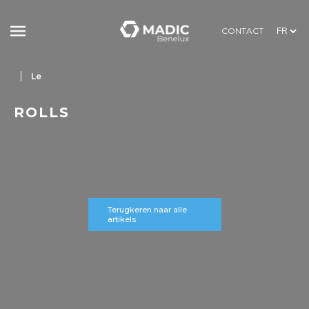
CONTACT
Le
ROLLS
Terugkeren naar alle
artikels